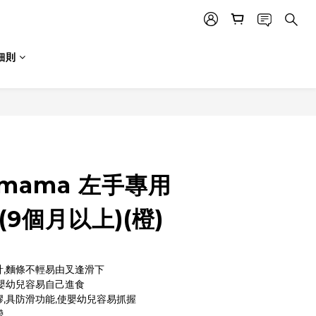
細則
Nmama 左手專用
(9個月以上)(橙)
計,麵條不輕易由叉逢滑下
使嬰幼兒容易自己進食
膠,具防滑功能,使嬰幼兒容易抓握
帶