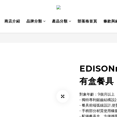
商店介紹
品牌分類
產品分類
部落格首頁
條款與
EDISO
有盒餐具 
對象年齡：9個月以上
- 獨特專利鋸齒結構設
- 餐具前端弧線設計,
- 手柄部分材質使用橡
- 配備餐具盒，方便攜