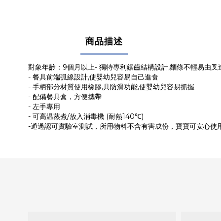
商品描述
對象年齡：9個月以上- 獨特專利鋸齒結構設計,麵條不輕易由叉
- 餐具前端弧線設計,使嬰幼兒容易自己進食
- 手柄部分材質使用橡膠,具防滑功能,使嬰幼兒容易抓握
- 配備餐具盒，方便攜帶
- 左手專用
- 可高温蒸煮/放入消毒機 (耐熱140℃)
-通過認可實驗室測試，所用物料不含有害成份，寶寶可安心使