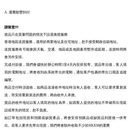
A. 運費順豐到付
請留意!!!
貨品只在質量問題的情況下設退換貨服務
香港地區送貨服務，適用於商業地址及住宅地址，恕不接受郵政信箱地址。
送貨服務有可能會因天氣、交通、地區或其他因素而暫停或延期，送貨時間將
會另作安排。
完成付款後，我們會儘快於辦公時間1至4天內安排投寄。貨品寄出後，客人填
寫的電郵地址，將會收到由系統寄出的電郵，通知客戶包裹的寄出口期及追蹤
編號。
商品交付時須簽收，如商品送達收件地址時沒有人簽收，客人可以要求重新派
送，而安排重新派送的費用，將由收件人承擔。
貨品的收件地址以客人填寫的地址為準，如因客人提供的地址不準確而出現延
誤或寄失的情況，恕不負責。
如訂單包括現貨和預購或缺貨產品，將會安排預購品或缺貨品到貨後一併寄
出。若客人要求先寄出現貨，我們將會額外收取不少於HK$30的運費