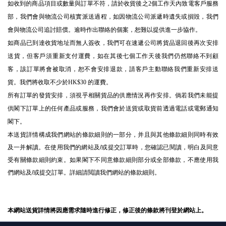
如收到的商品項目或數量與訂單不符，請於收貨後之2個工作天內致電客戶服務
部，我們會與物流公司核實派送過程，如因物流公司派遞時遺失或損毀，我們
會與物流公司追討賠償。逾時作出聯絡的個案，恕難以提供進一步協作。
如商品已到達收貨地址而無人簽收，我們可在速遞公司將貨品退回後再次安排
送貨，但客戶須重新支付運費，如在其後七個工作天後我們仍然聯絡不到顧
客，該訂單將會被取消，恕不會安排退款，請客戶主動聯絡我們重新安排送
貨。我們將收取不少於HK$30 的運費。
所有訂單的發貨安排，須視乎相關貨品的供應情況再作安排。倘若我們未能提
供閣下訂單上的任何產品或服務，我們會於送貨或取貨前透過電話或電郵通知
閣下。
本送貨詳情構成我們網站的條款細則的一部分，并且與其他條款細則同時有效
及一并解讀。
在使用我們的網站及
/
或提交訂單時，您確認已閱讀，明白及同意
受有關條款細則約束。如果閣下不同意
條款細則
部分或全部條款，不應使用我
們網站及
/
或提交訂單。
詳細請閲讀我們網站的條款細則。
本網站送貨詳情將因應需求隨時進行修正，修正後的條款將刊登於網站上。