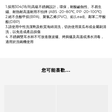
1.採用304(18/8)高級不銹鋼設計，環保，耐酸鹼蝕性、不易生
鏽、耐熱耐高溫耐用不怕摔 (ABS -20~80℃, PP -20~100℃)
2.絕不含酚甲烷(BPA)、聚氯乙烯(PVC)、鉛(Lead)、鄰苯二甲酸
酯(DBP)
3.請使用中性洗潔劑及軟質海綿清洗，切勿使用菜瓜布或金屬刷清
洗，以免造成產品損傷
4. 不銹鋼雙耳水杯不可放進微波爐、烤焗爐及高溫或沸水消毒，
適用於洗碗機使用
您可能喜歡...