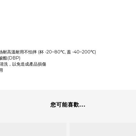
耐用不怕摔 (杯 -20~80℃, 蓋 -40~200℃)
酸酯(DBP)
刷清洗，以免造成產品損傷
用
您可能喜歡...