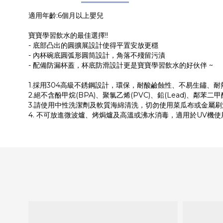
適用年齡:6個月以上嬰兒
寶寶學習飲水的最佳選擇!!
- 底部凸出的圓擴展設計使得平置安放更穩
- 內杯碗底圓弧形圓筒設計，角落不殘留污漬
- 配備防漏杯蓋，杯底防滑設計更是寶寶學習飲水的好伙伴 ~
1.採用304高級不銹鋼設計，環保，耐酸鹼蝕性、不易生鏽、耐熱耐高溫
2.絕不含酚甲烷(BPA)、聚氯乙烯(PVC)、鉛(Lead)、鄰苯二甲
3.請使用中性洗潔劑及軟質海綿清洗，切勿使用菜瓜布或金屬
4. 不可放進微波爐、烤焗爐及高溫或沸水消毒，適用於UV機使