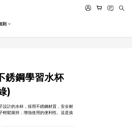
細則
n 不銹鋼學習水杯
綠)
子設計的水杯，採用不銹鋼材質，安全耐
子輕鬆握持，增強使用的便利性。這是孩
。