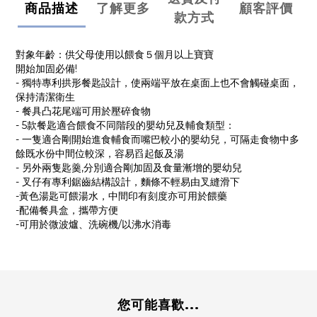
商品描述
了解更多
顧客評價
款方式
對象年齡：供父母使用以餵食５個月以上寶寶
開始加固必備!
- 獨特專利拱形餐匙設計，使兩端平放在桌面上也不會觸碰桌面，
保持清潔衛生
- 餐具凸花尾端可用於壓碎食物
- 5款餐匙適合餵食不同階段的嬰幼兒及輔食類型：
- 一隻適合剛開始進食輔食而嘴巴較小的嬰幼兒，可隔走食物中多
餘既水份中間位較深，容易舀起飯及湯
- 另外兩隻匙羹,分別適合剛加固及食量漸增的嬰幼兒
- 叉仔有專利鋸齒結構設計，麵條不輕易由叉縫滑下
-黃色湯匙可餵湯水，中間印有刻度亦可用於餵藥
-配備餐具盒，攜帶方便
-可用於微波爐、洗碗機/以沸水消毒
您可能喜歡...