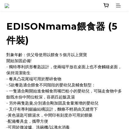
EDISONmama餵食器 (5
件裝)
對象年齡：供父母使用以餵食５個月以上寶寶
開始加固必備!
- 獨特專利拱形餐匙設計，使兩端平放在桌面上也不會觸碰桌面，
保持清潔衛生 
- 餐具凸花尾端可用於壓碎食物 
- 5款餐匙適合餵食不同階段的嬰幼兒及輔食類型： 
- 一隻適合剛開始進食輔食而嘴巴較小的嬰幼兒，可隔走食物中多
餘既水份中間位較深，容易舀起飯及湯 
- 另外兩隻匙羹,分別適合剛加固及食量漸增的嬰幼兒 
- 叉仔有專利鋸齒結構設計，麵條不輕易由叉縫滑下 
-黃色湯匙可餵湯水，中間印有刻度亦可用於餵藥 
-配備餐具盒，攜帶方便 
-可用於微波爐、洗碗機/以沸水消毒